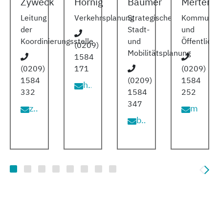
Zyweck
Hornig
Bäumer
Merten
Leitung
Verkehrsplanung
Strategische
Kommunik
der
Stadt-
und
Koordinierungsstelle
und
Öffentlich
(0209)
Mobilitätsplanung
1584
(0209)
171
(0209)
1584
(0209)
1584
hornig@vrr.de
332
1584
252
347
zyweck@vrr.de
merten@vrr.de
baeumer@vrr.de