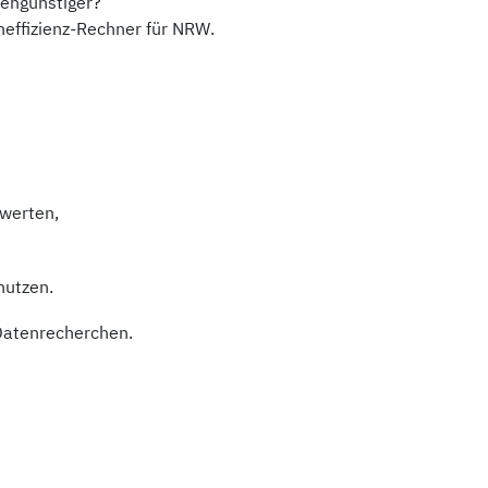
tengünstiger?
neffizienz-Rechner für NRW.
werten,
nutzen.
 Datenrecherchen.