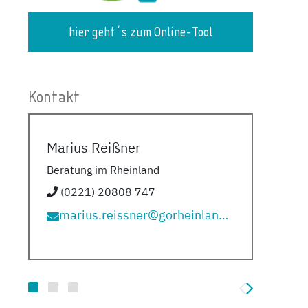
hier geht´s zum Online-Tool
Kontakt
Marius Reißner
Jo
Beratung im Rheinland
Ber
(0221) 20808 747
marius.reissner@gorheinland.com