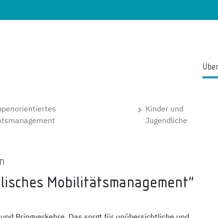
Über
ppenorientiertes
Kinder und
tätsmanagement
Jugendliche
en
lisches Mobilitätsmanagement"
 und Bringverkehre. Das sorgt für unübersichtliche und