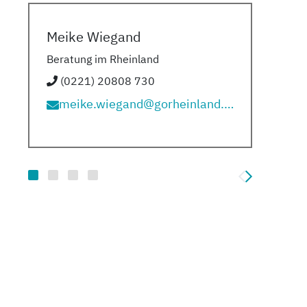
Meike Wiegand
Fa
Beratung im Rheinland
Ber
(0221) 20808 730
meike.wiegand@gorheinland.com