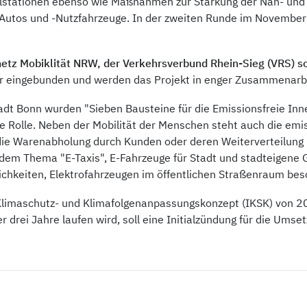
tationen ebenso wie Maßnahmen zur Stärkung der Nah- und Ele
Autos und -Nutzfahrzeuge. In der zweiten Runde im November
netz Mobiklität NRW, der Verkehrsverbund Rhein-Sieg (VRS) 
r eingebunden und werden das Projekt in enger Zusammenarbei
dt Bonn wurden "Sieben Bausteine für die Emissionsfreie Inne
e Rolle. Neben der Mobilität der Menschen steht auch die em
 die Warenabholung durch Kunden oder deren Weiterverteilung 
dem Thema "E-Taxis", E-Fahrzeuge für Stadt und stadteigene 
lichkeiten, Elektrofahrzeugen im öffentlichen Straßenraum be
Klimaschutz- und Klimafolgenanpassungskonzept (IKSK) von 20
ei Jahre laufen wird, soll eine Initialzündung für die Umsetz