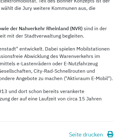
ktromobilität. Teil des Bonner Konzepts ist der
 wählt die Jury weitere Kommunen aus, die
sowie der Nahverkehr Rheinland (NVR)
sind in der
t mit der Stadtverwaltung begleiten.
nstadt" entwickelt. Dabei spielen Mobilstationen
issionsfreie Abwicklung des Warenverkehrs im
mittels e-Lastenrädern oder E-Nutzfahrzeug
Gesellschaften, City-Rad-Schnellrouten und
sondere Angebote zu machen ("Aktivraum E-Mobil").
13 und dort schon bereits verankerte
ung der auf eine Laufzeit von circa 15 Jahren
Seite drucken