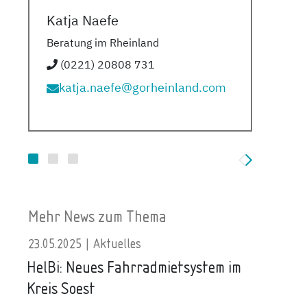
Katja Naefe
Ul
Beratung im Rheinland
Ber
(0221) 20808 731
katja.naefe@gorheinland.com
Mehr News zum Thema
23.05.2025 | Aktuelles
04.11
HelBi: Neues Fahrradmietsystem im
On-D
Kreis Soest
Krei