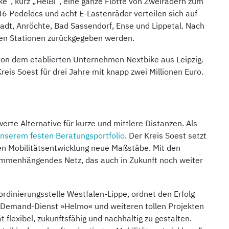
“, kurz „HelBi“, eine ganze Flotte von Zweirädern zum
46 Pedelecs und acht E-Lastenräder verteilen sich auf
stadt, Anröchte, Bad Sassendorf, Ense und Lippetal. Nach
nen Stationen zurückgegeben werden.
von dem etablierten Unternehmen Nextbike aus Leipzig.
eis Soest für drei Jahre mit knapp zwei Millionen Euro.
rte Alternative für kurze und mittlere Distanzen. Als
unserem festen Beratungsportfolio
. Der Kreis Soest setzt
den Mobilitätsentwicklung neue Maßstäbe. Mit den
menhängendes Netz, das auch in Zukunft noch weiter
rdinierungsstelle Westfalen-Lippe, ordnet den Erfolg
-Demand-Dienst »Helmo« und weiteren tollen Projekten
ät flexibel, zukunftsfähig und nachhaltig zu gestalten.