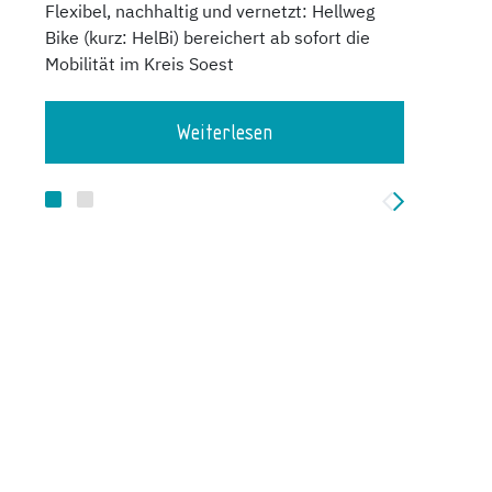
Flexibel, nachhaltig und vernetzt: Hellweg
Flexi
Bike (kurz: HelBi) bereichert ab sofort die
Deman
Mobilität im Kreis Soest
Angeb
App o
ländl
Weiterlesen