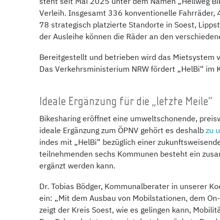
steht seit Mai 2025 unter dem Namen „Hellweg Bike
Verleih. Insgesamt 336 konventionelle Fahrräder, 
78 strategisch platzierte Standorte in Soest, Lipp
der Ausleihe können die Räder an den verschiede
Bereitgestellt und betrieben wird das Mietsystem 
Das Verkehrsministerium NRW fördert „HelBi“ im Kr
Ideale Ergänzung für die „letzte Meile“
Bikesharing eröffnet eine umweltschonende, preiswe
ideale Ergänzung zum ÖPNV gehört es deshalb
zu 
indes mit „HelBi“ bezüglich einer zukunftsweisen
teilnehmenden sechs Kommunen besteht ein zusam
ergänzt werden kann.
Dr. Tobias Bödger, Kommunalberater in unserer Koo
ein: „Mit dem Ausbau von Mobilstationen, dem On
zeigt der Kreis Soest, wie es gelingen kann, Mobilit